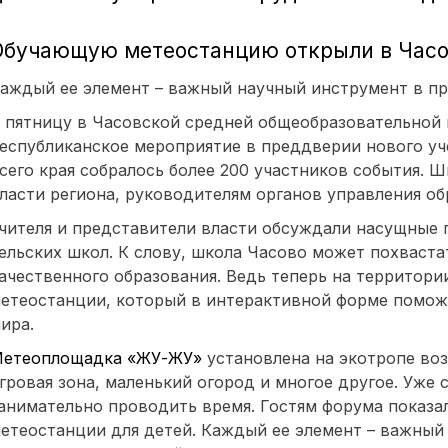
Обучающую метеостанцию открыли в Часо
аждый ее элемент – важный научный инструмент в пр
 пятницу в Часовской средней общеобразовательной
еспубликанское мероприятие в преддверии нового уче
сего края собралось более 200 участников события. 
ласти региона, руководителям органов управления о
чителя и представители власти обсуждали насущные 
ельских школ. К слову, школа Часово может похваст
ачественного образования. Ведь теперь на территори
етеостанции, который в интерактивной форме помож
ира.
етеоплощадка «ЖУ-ЖУ»
установлена на экотропе воз
гровая зона, маленький огород и многое другое. Уже 
анимательно проводить время. Гостям форума показ
етеостанции для детей. Каждый ее элемент – важный