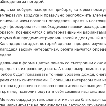
аблюдения за погодой.
ак, в метеобудке находятся приборы, которые помогу
емпературу воздуха и правильно расположить элемен
олнечные часы позволят определить время в настоящ
удут формироваться необходимые навыки исследован
бразом, познакомятся с альтернативными вариантами
орума был продемонстрирован яркий и доступный дл
Календарь погоды», который сделает процесс изучен
лагодаря такому интерактиву, ребята научатся опреде
едели.
деланная в форме цветка панель со смотровым окном 
пределять их разновидность. А осадкомер поможет д
рибор будет показывать точный уровень дождя, снега 
ремя стать синоптиками. С большим интересом они и
оторая однозначно вызвала положительные эмоции. П
ткрытий, позволит ощутить себя самыми настоящими
Метеоплощадка установлена этим летом благодаря к
пециализируется на производстве детского обучающе