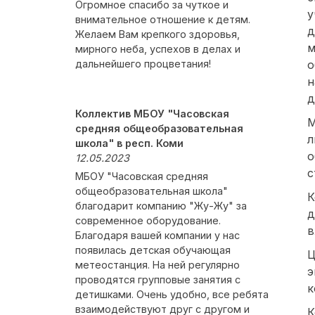
Огромное спасибо за чуткое и
у
внимательное отношение к детям.
д
Желаем Вам крепкого здоровья,
м
мирного неба, успехов в делах и
дальнейшего процветания!
о
н
д
Коллектив МБОУ "Часовская
М
средняя общеобразовательная
л
школа" в респ. Коми
о
12.05.2023
с
МБОУ "Часовская средняя
общеобразовательная школа"
К
благодарит компанию "Жу-Жу" за
д
современное оборудование.
в
Благодаря вашей компании у нас
появилась детская обучающая
Ц
метеостанция. На ней регулярно
э
проводятся групповые занятия с
к
детишками. Очень удобно, все ребята
взаимодействуют друг с другом и
К