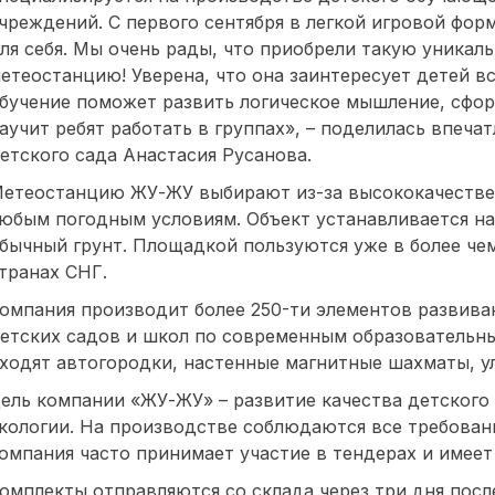
чреждений. С первого сентября в легкой игровой фор
ля себя. Мы очень рады, что приобрели такую уника
етеостанцию! Уверена, что она заинтересует детей в
бучение поможет развить логическое мышление, сфор
аучит ребят работать в группах», – поделилась впеч
етского сада Анастасия Русанова.
етеостанцию ЖУ-ЖУ выбирают из-за высококачестве
юбым погодным условиям. Объект устанавливается на 
бычный грунт. Площадкой пользуются уже в более чем
транах СНГ.
омпания производит более 250-ти элементов развив
етских садов и школ по современным образовательны
ходят автогородки, настенные магнитные шахматы, у
ель компании «ЖУ-ЖУ» – развитие качества детского 
кологии. На производстве соблюдаются все требова
омпания часто принимает участие в тендерах и имеет
омплекты отправляются со склада через три дня посл