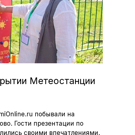
ткрытии Метеостанции
iOnline.ru побывали на
во. Гости презентации по
елились своими впечатлениями.