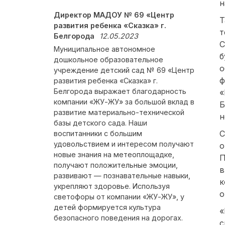
н
Директор МАДОУ № 69 «Центр
Т
развития ребенка «Сказка» г.
т
Белгорода
12.05.2023
С
Муниципальное автономное
б
дошкольное образовательное
о
учреждение детский сад № 69 «Центр
ф
развития ребенка «Сказка» г.
Белгорода выражает благодарность
«
компании «ЖУ-ЖУ» за большой вклад в
Б
развитие материально-технической
н
базы детского сада. Наши
С
воспитанники с большим
удовольствием и интересом получают
о
новые знания на метеоплощадке,
П
получают положительные эмоции,
в
развивают — познавательные навыки,
к
укрепляют здоровье. Используя
о
светофоры от компании «ЖУ-ЖУ», у
детей формируется культура
«
безопасного поведения на дорогах.
с