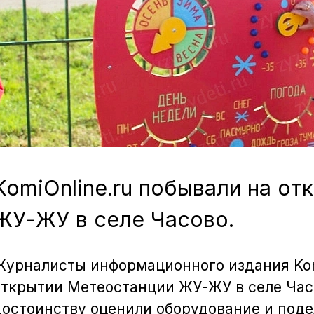
KomiOnline.ru побывали на о
ЖУ-ЖУ в селе Часово.
Журналисты информационного издания Kom
открытии Метеостанции ЖУ-ЖУ в селе Часо
достоинству оценили оборудование и под