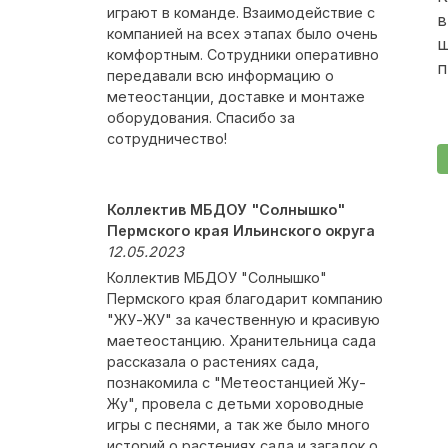
играют в команде. Взаимодействие с
в
компанией на всех этапах было очень
ш
комфортным. Сотрудники оперативно
п
передавали всю информацию о
метеостанции, доставке и монтаже
оборудования. Спасибо за
сотрудничество!
Коллектив МБДОУ "Солнышко"
Пермского края Ильинского округа
12.05.2023
Коллектив МБДОУ "Солнышко"
Пермского края благодарит компанию
"ЖУ-ЖУ" за качественную и красивую
маетеостанцию. Хранительница сада
рассказала о растениях сада,
познакомила с "Метеостанцией Жу-
Жу", провела с детьми хороводные
игры с песнями, а так же было много
историй о растениях сада и загадок о