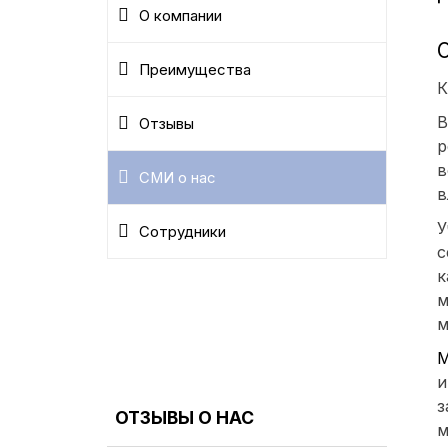
О компании
Преимущества
К
В
Отзывы
р
в
СМИ о нас
в
У
Сотрудники
с
к
м
м
М
и
з
ОТЗЫВЫ О НАС
м