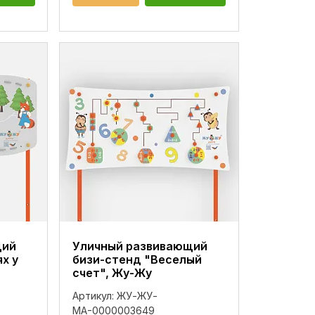
щий
Уличный развивающий
х у
бизи-стенд "Веселый
счет", Жу-Жу
Артикул:
ЖУ-ЖУ-
МА-0000003649