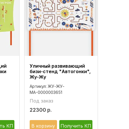
щий
Уличный развивающий
ики
бизи-стенд "Автогонки",
Жу-Жу
Артикул:
ЖУ-ЖУ-
МА-0000003651
Под заказ
22300
р.
ть КП
В корзину
Получить КП