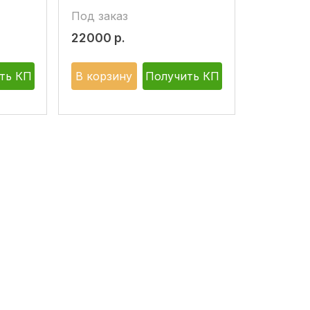
Под заказ
22000
р.
ть КП
В корзину
Получить КП