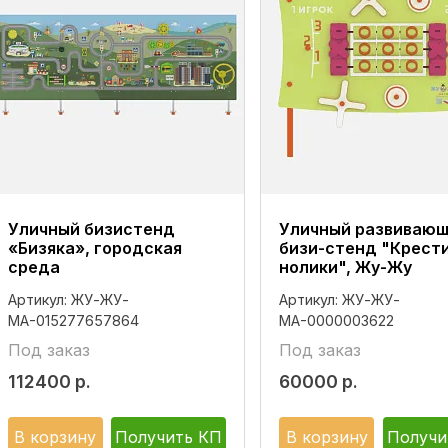
Уличный бизистенд
Уличный развиваю
«Бизяка», городская
бизи-стенд "Крест
среда
нолики", Жу-Жу
Артикул:
ЖУ-ЖУ-
Артикул:
ЖУ-ЖУ-
МА-015277657864
МА-0000003622
Под заказ
Под заказ
112400
р.
60000
р.
В корзину
Получить КП
В корзину
Получи