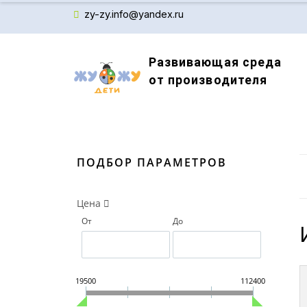
zy-zy.info@yandex.ru
Развивающая среда
от производителя
Производитель детского обучающего оборудов
ПОДБОР ПАРАМЕТРОВ
Цена
От
До
19500
112400