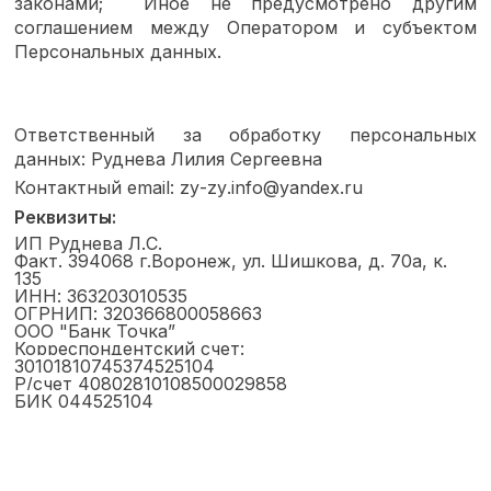
законами;
Иное не предусмотрено другим
соглашением между Оператором и субъектом
Персональных данных.
Ответственный за обработку персональных
данных:
Руднева Лилия Сергеевна
Контактный
email
:
zy
-
zy
.
info
@
yandex
.
ru
Реквизиты:
ИП Руднева Л.С.
Факт. 394068 г.Воронеж, ул. Шишкова, д. 70а, к.
135
ИНН:
363203010535
ОГРНИП: 320366800058663
ООО "Банк Точка”
Корреспондентский счет:
30101810745374525104
Р/счет 40802810108500029858
БИК 044525104