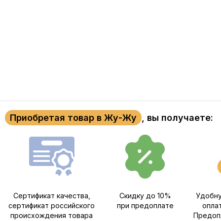
Приобретая товар в Жу-Жу
, вы получаете:
Сертификат качества,
Скидку до 10%
Удобну
сертификат российского
при предоплате
опла
происхождения товара
Предопл