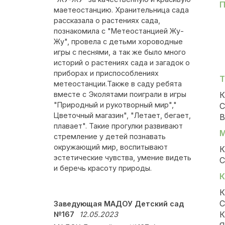
П
маетеостанцию. Хранительница сада
рассказала о растениях сада,
познакомила с "Метеостанцией Жу-
Жу", провела с детьми хороводные
игры с песнями, а так же было много
историй о растениях сада и загадок о
приборах и приспособлениях
Т
метеостанции.Также в саду ребята
вместе с Эколятами поиграли в игры
К
"Природный и рукотворный мир","
С
Цветочный магазин", "Летает, бегает,
В
плавает". Такие прогулки развивают
М
стремление у детей познавать
окружающий мир, воспитывают
К
эстетические чувства, умение видеть
С
и беречь красоту природы.
К
К
С
Заведующая МАДОУ Детский сад
К
№167
12.05.2023