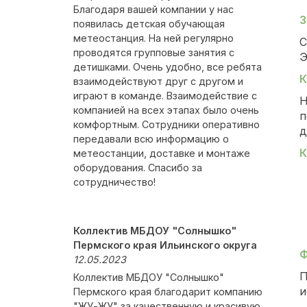
Благодаря вашей компании у нас
З
появилась детская обучающая
метеостанция. На ней регулярно
С
проводятся групповые занятия с
Э
детишками. Очень удобно, все ребята
К
взаимодействуют друг с другом и
играют в команде. Взаимодействие с
Н
компанией на всех этапах было очень
п
комфортным. Сотрудники оперативно
д
передавали всю информацию о
К
метеостанции, доставке и монтаже
оборудования. Спасибо за
сотрудничество!
Коллектив МБДОУ "Солнышко"
Пермского края Ильинского округа
Ф
12.05.2023
П
Коллектив МБДОУ "Солнышко"
и
Пермского края благодарит компанию
"ЖУ-ЖУ" за качественную и красивую