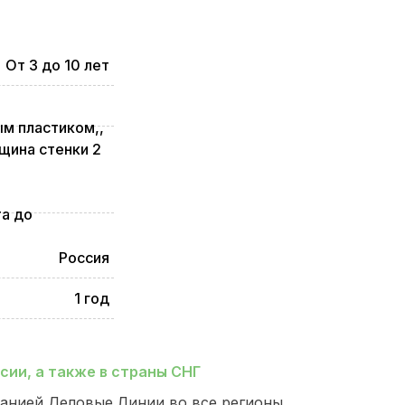
От 3 до 10 лет
м пластиком,,
щина стенки 2
та до
Россия
1 год
ии, а также в страны СНГ
анией Деловые Линии во все регионы