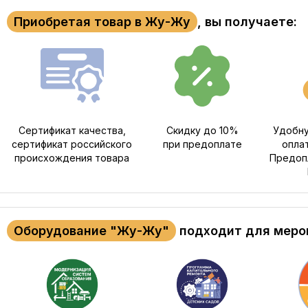
Приобретая товар в Жу-Жу
, вы получаете:
Сертификат качества,
Скидку до 10%
Удобну
сертификат российского
при предоплате
опла
происхождения товара
Предопл
Оборудование "Жу-Жу"
подходит для меро