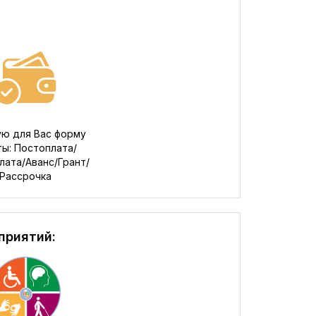
ю для Вас форму
ты: Постоплата/
ата/Аванс/Грант/
Рассрочка
приятий: