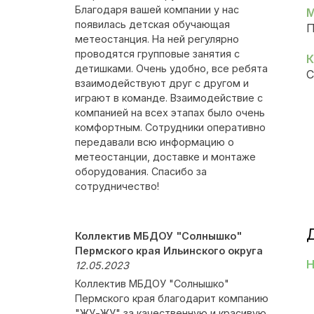
Благодаря вашей компании у нас
М
появилась детская обучающая
П
метеостанция. На ней регулярно
проводятся групповые занятия с
К
детишками. Очень удобно, все ребята
С
взаимодействуют друг с другом и
играют в команде. Взаимодействие с
компанией на всех этапах было очень
комфортным. Сотрудники оперативно
передавали всю информацию о
метеостанции, доставке и монтаже
оборудования. Спасибо за
сотрудничество!
Коллектив МБДОУ "Солнышко"
Пермского края Ильинского округа
Н
12.05.2023
Коллектив МБДОУ "Солнышко"
Пермского края благодарит компанию
"ЖУ-ЖУ" за качественную и красивую