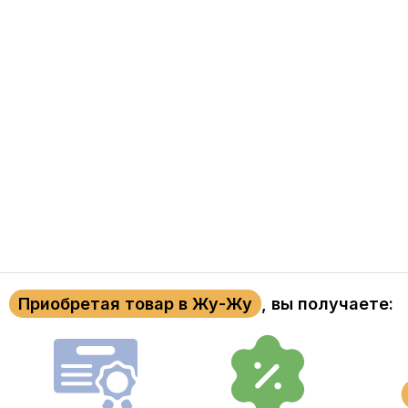
Приобретая товар в Жу-Жу
, вы получаете: