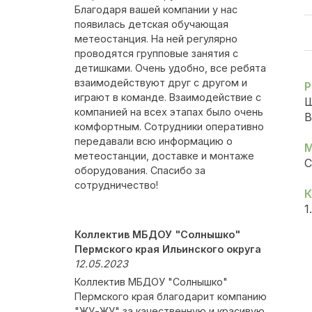
Благодаря вашей компании у нас
появилась детская обучающая
метеостанция. На ней регулярно
проводятся групповые занятия с
детишками. Очень удобно, все ребята
взаимодействуют друг с другом и
Р
играют в команде. Взаимодействие с
Ш
компанией на всех этапах было очень
В
комфортным. Сотрудники оперативно
передавали всю информацию о
М
метеостанции, доставке и монтаже
С
оборудования. Спасибо за
сотрудничество!
К
1
Коллектив МБДОУ "Солнышко"
Пермского края Ильинского округа
12.05.2023
Коллектив МБДОУ "Солнышко"
Пермского края благодарит компанию
"ЖУ-ЖУ" за качественную и красивую