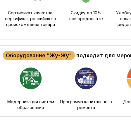
Сертификат качества,
Скидку до 10%
Удобну
сертификат российского
при предоплате
опла
происхождения товара
Предопл
Оборудование "Жу-Жу"
подходит для меро
Модернизация систем
Программа капитального
Дос
образования
ремонта