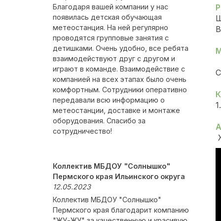
Благодаря вашей компании у нас
Р
появилась детская обучающая
Ш
метеостанция. На ней регулярно
В
проводятся групповые занятия с
детишками. Очень удобно, все ребята
М
взаимодействуют друг с другом и
играют в команде. Взаимодействие с
С
компанией на всех этапах было очень
комфортным. Сотрудники оперативно
К
передавали всю информацию о
1
метеостанции, доставке и монтаже
оборудования. Спасибо за
А
сотрудничество!
Коллектив МБДОУ "Солнышко"
Пермского края Ильинского округа
12.05.2023
Коллектив МБДОУ "Солнышко"
Пермского края благодарит компанию
"ЖУ-ЖУ" за качественную и красивую