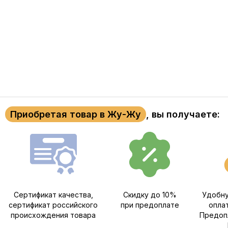
Приобретая товар в Жу-Жу
, вы получаете:
Сертификат качества,
Скидку до 10%
Удобну
сертификат российского
при предоплате
опла
происхождения товара
Предопл