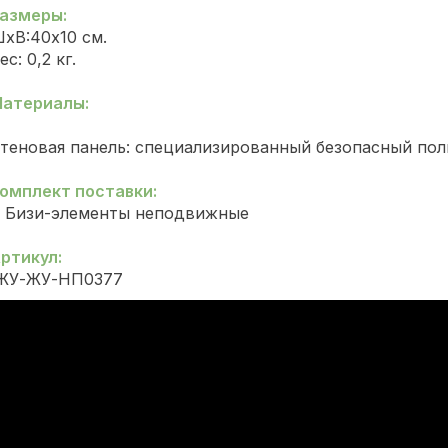
азмеры:
хВ:40х10 см.
ес: 0,2 кг.
атериалы:
теновая панель: специализированный безопасный пол
омплект поставки:
. Бизи-элементы неподвижные
ртикул:
ЖУ-ЖУ-НП0377