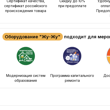
Сертификат качества,
Скидку до 10%
Удобну
сертификат российского
при предоплате
опла
происхождения товара
Предопл
Оборудование "Жу-Жу"
подходит для меро
Модернизация систем
Программа капитального
Дос
образования
ремонта