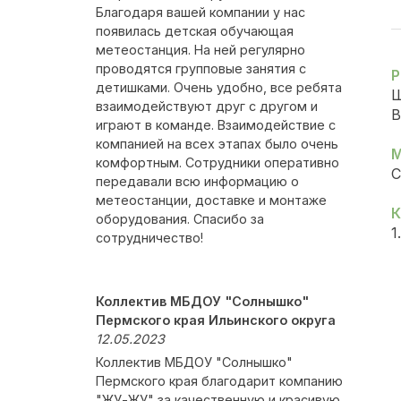
Благодаря вашей компании у нас
появилась детская обучающая
метеостанция. На ней регулярно
проводятся групповые занятия с
Р
детишками. Очень удобно, все ребята
Ш
взаимодействуют друг с другом и
В
играют в команде. Взаимодействие с
компанией на всех этапах было очень
М
комфортным. Сотрудники оперативно
С
передавали всю информацию о
метеостанции, доставке и монтаже
К
оборудования. Спасибо за
1
сотрудничество!
Коллектив МБДОУ "Солнышко"
Пермского края Ильинского округа
12.05.2023
Коллектив МБДОУ "Солнышко"
Пермского края благодарит компанию
"ЖУ-ЖУ" за качественную и красивую