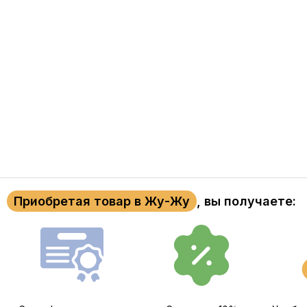
Приобретая товар в Жу-Жу
, вы получаете: