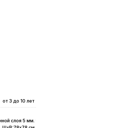
от 3 до 10 лет
ной слоя 5 мм.
ШхВ:78х78 см