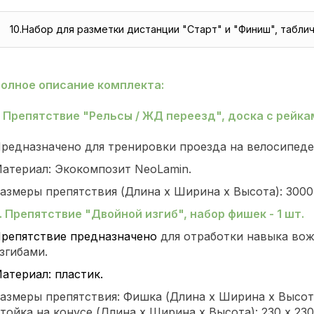
10.Набор для разметки дистанции "Старт" и "Финиш", таблич
олное описание комплекта:
Препятствие "Рельсы / ЖД переезд", доска с рейкам
редназначено для тренировки проезда на велосипед
атериал: Экокомпозит NeoLamin.
азмеры препятствия (Длина х Ширина х Высота): 3000
.
Препятствие "Двойной изгиб", набор фишек - 1 шт.
репятствие предназначено
для отработки навыка во
згибами.
атериал: пластик.
азмеры препятствия: Фишка (Длина х Ширина х Высота)
тойка на конусе (Длина х Ширина х Высота): 230 х 23