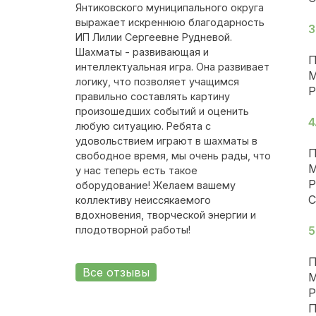
Янтиковского муниципального округа
выражает искреннюю благодарность
3
ИП Лилии Сергеевне Рудневой.
Шахматы - развивающая и
П
интеллектуальная игра. Она развивает
М
логику, что позволяет учащимся
Р
правильно составлять картину
произошедших событий и оценить
4
любую ситуацию. Ребята с
удовольствием играют в шахматы в
П
свободное время, мы очень рады, что
М
у нас теперь есть такое
Р
оборудование! Желаем вашему
С
коллективу неиссякаемого
вдохновения, творческой энергии и
плодотворной работы!
5
П
Все отзывы
М
Р
П