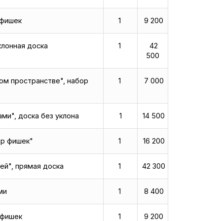
 фишек
1
9 200
клонная доска
1
42
500
ом пространстве", набор
1
7 000
ми", доска без уклона
1
14 500
ор фишек"
1
16 200
ей", прямая доска
1
42 300
ми
1
8 400
 фишек
1
9 200