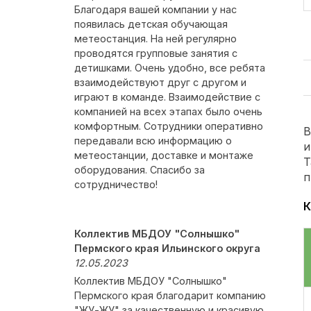
Благодаря вашей компании у нас
появилась детская обучающая
метеостанция. На ней регулярно
проводятся групповые занятия с
детишками. Очень удобно, все ребята
взаимодействуют друг с другом и
играют в команде. Взаимодействие с
компанией на всех этапах было очень
комфортным. Сотрудники оперативно
В
передавали всю информацию о
и
метеостанции, доставке и монтаже
Т
оборудования. Спасибо за
п
сотрудничество!
К
Коллектив МБДОУ "Солнышко"
Пермского края Ильинского округа
12.05.2023
Коллектив МБДОУ "Солнышко"
Пермского края благодарит компанию
"ЖУ-ЖУ" за качественную и красивую