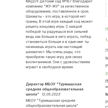
МАДОУ Детский сад №167 благодарит
компанию "ЖУ-ЖУ" за качественное
оборудование, поставленное в срок.
Шахматы - это игра, в которой нет
границ. В этой игре каждый ход может
решить концовку игры. С каждой
П
победой ты радуешься всё сильней
ведь как больше в него играть, побед
1.
становиться больше и в один миг ты
начинаешь играть как настоящий
П
шахматист. Мы очень рады, что
приобрели такую игру для своих
М
воспитанников. Они с удовольствием
Р
играют в свободное время.
2
П
Директор МБОУ "Турмышская
и
средняя общеобразовательная
М
школа"
12.05.2023
МБОУ "Турмышская средняя
Р
общеобразовательная школа"
С