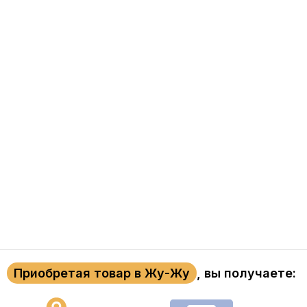
Приобретая товар в Жу-Жу
, вы получаете: