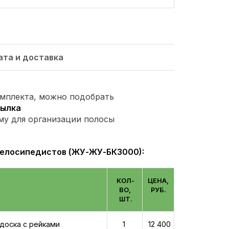
ата и доставка
омплекта, можно подобрать
сылка
у для организации полосы
велосипедистов (ЖУ-ЖУ-БК3000):
КОЛ-
ЦЕНА,
ВО,
РУБ.
ШТ.
 доска с рейками
1
12 400