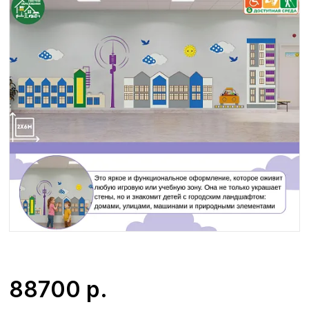
88700
р.