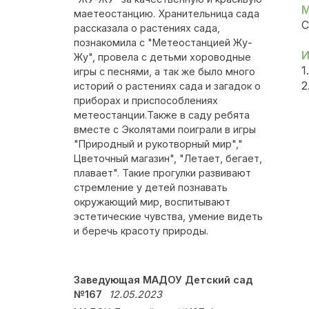
М
маетеостанцию. Хранительница сада
С
рассказала о растениях сада,
познакомила с "Метеостанцией Жу-
И
Жу", провела с детьми хороводные
1
игры с песнями, а так же было много
2
историй о растениях сада и загадок о
приборах и приспособлениях
метеостанции.Также в саду ребята
вместе с Эколятами поиграли в игры
"Природный и рукотворный мир","
Цветочный магазин", "Летает, бегает,
плавает". Такие прогулки развивают
стремление у детей познавать
окружающий мир, воспитывают
эстетические чувства, умение видеть
и беречь красоту природы.
Заведующая МАДОУ Детский сад
№167
12.05.2023