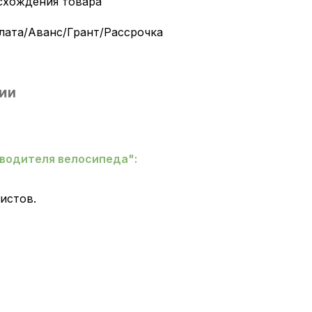
схождения товара
лата/Аванс/Грант/Рассрочка
 водителя велосипеда"
:
дистов.
.