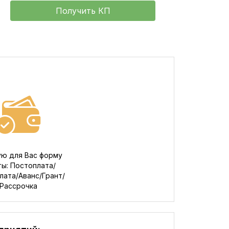
Получить КП
ю для Вас форму
ты: Постоплата/
ата/Аванс/Грант/
Рассрочка