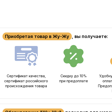
Приобретая товар в Жу-Жу
, вы получаете:
Сертификат качества,
Скидку до 10%
Удобну
сертификат российского
при предоплате
опла
происхождения товара
Предопл