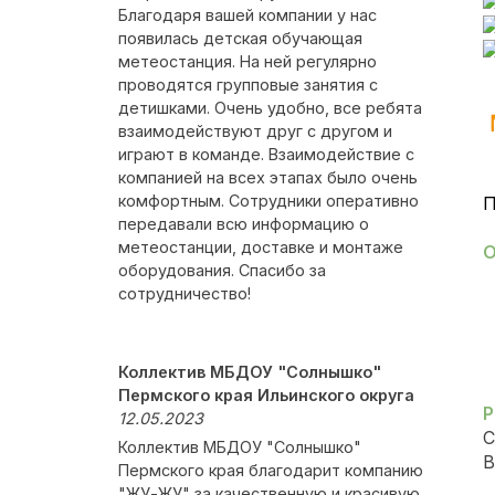
Благодаря вашей компании у нас
появилась детская обучающая
метеостанция. На ней регулярно
проводятся групповые занятия с
детишками. Очень удобно, все ребята
взаимодействуют друг с другом и
играют в команде. Взаимодействие с
компанией на всех этапах было очень
комфортным. Сотрудники оперативно
П
передавали всю информацию о
метеостанции, доставке и монтаже
О
оборудования. Спасибо за
сотрудничество!
Коллектив МБДОУ "Солнышко"
Пермского края Ильинского округа
Р
12.05.2023
С
Коллектив МБДОУ "Солнышко"
В
Пермского края благодарит компанию
"ЖУ-ЖУ" за качественную и красивую