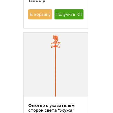
12500
р.
В корзину
Получить КП
Флюгер с указателем
сторон света "Жужа"