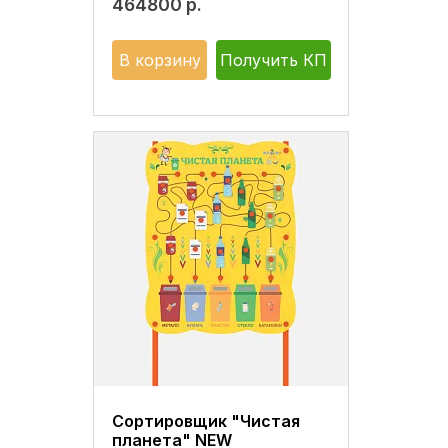
464800
р.
В корзину
Получить КП
Сортировщик "Чистая
планета" NEW